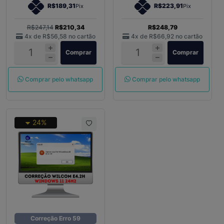
R$189,31
R$223,91
Pix
Pix
R$247,14
R$210,34
R$248,79
4x de
R$56,58
no cartão
4x de
R$66,92
no cartão
Comprar
Comprar
Comprar pelo whatsapp
Comprar pelo whatsapp
24%
Correção Erro 59