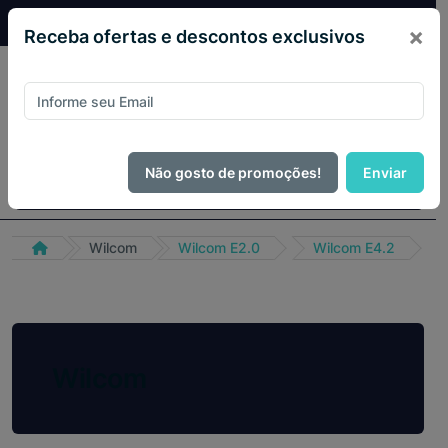
PIX 10% de desconto em todo site no mês de Agosto
×
Receba ofertas e descontos exclusivos
Não gosto de promoções!
Enviar
Wilcom
Wilcom E2.0
Wilcom E4.2
Wilcom