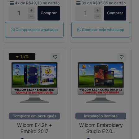
4x de
R$49,33
no cartão
3x de
R$35,85
no cartão
Comprar
Comprar
Comprar pelo whatsapp
Comprar pelo whatsapp
15%
Completo em português
Instalação Remota
Wilcom E4.2h +
Wilcom Embroidery
Embird 2017
Studio E2.0...