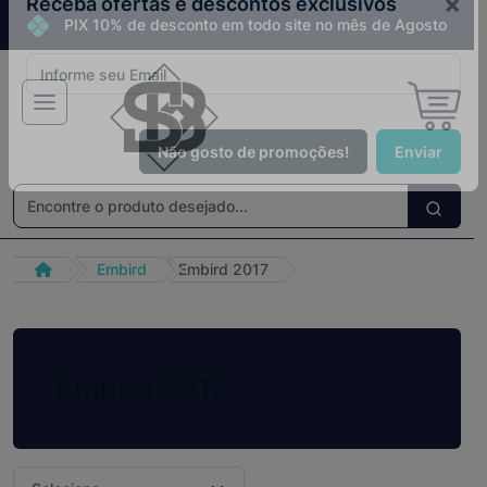
PIX 10% de desconto em todo site no mês de Agosto
×
Receba ofertas e descontos exclusivos
Não gosto de promoções!
Enviar
Embird
Embird 2017
Embird 2017